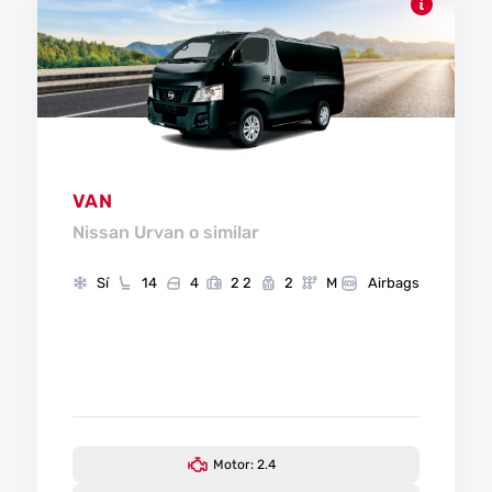
VAN
Nissan Urvan o similar
Sí
14
4
2 2
2
M
Airbags
Motor: 2.4