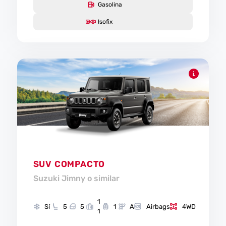
Gasolina
Isofix
SUV COMPACTO
Suzuki Jimny o similar
1
Sí
5
5
1
A
Airbags
4WD
1