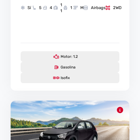
1
Sí
5
4
1
M
Airbags
2WD
1
Motor: 1.2
Gasolina
Isofix