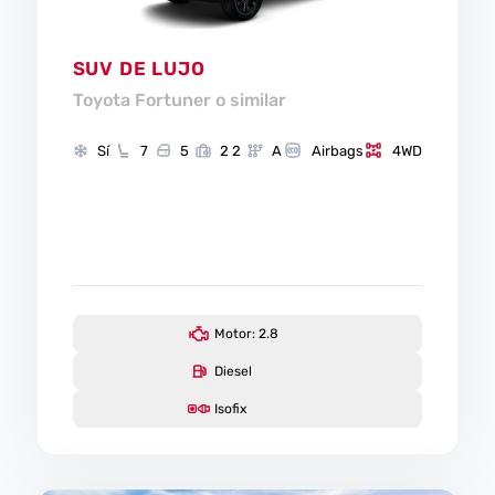
SUV DE LUJO
Toyota Fortuner o similar
Sí
7
5
2 2
A
Airbags
4WD
Motor: 2.8
Diesel
Isofix