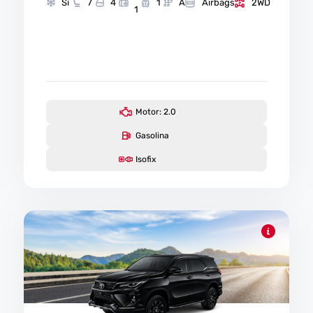
Sí
7
4
1
A
Airbags
2WD
1
Motor: 2.0
Gasolina
Isofix