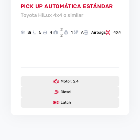
PICK UP AUTOMÁTICA ESTÁNDAR
Toyota HiLux 4x4 o similar
2
Sí
5
4
1
A
Airbags
4X4
2
Motor: 2.4
Diesel
Latch