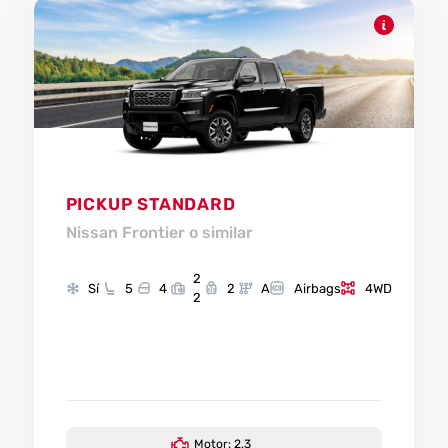
PICKUP STANDARD
Nissan Frontier o similar
2
Sí
5
4
2
A
Airbags
4WD
2
Motor: 2.3