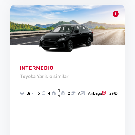
INTERMEDIO
Toyota Yaris o similar
1
Sí
5
4
2
A
Airbags
2WD
1