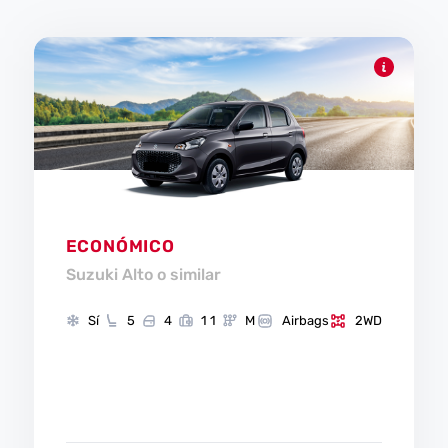
ECONÓMICO
Suzuki Alto o similar
Sí
5
4
1 1
M
Airbags
2WD