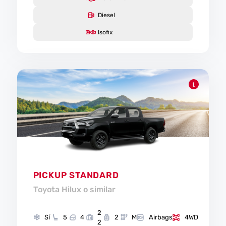
Diesel
Isofix
PICKUP STANDARD
Toyota Hilux o similar
2
Sí
5
4
2
M
Airbags
4WD
2