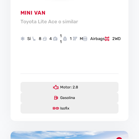
MINI VAN
Toyota Lite Ace o similar
1
Sí
8
4
1
M
Airbags
2WD
1
Motor: 2.8
Gasolina
Isofix