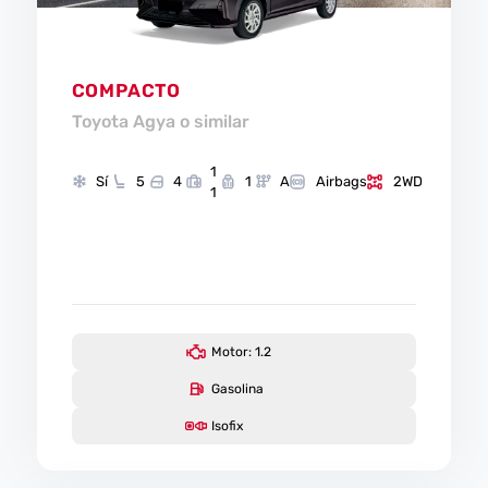
COMPACTO
Toyota Agya o similar
1
Sí
5
4
1
A
Airbags
2WD
1
Motor: 1.2
Gasolina
Isofix