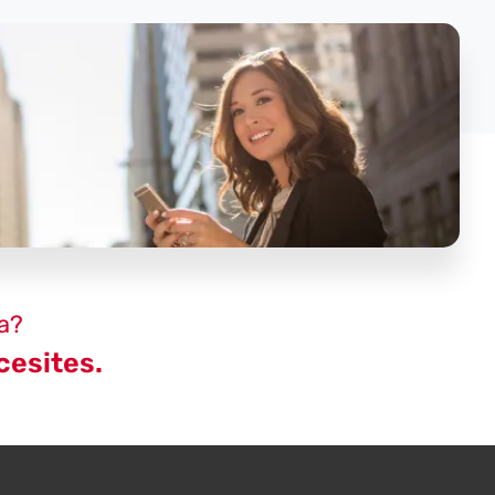
a?
cesites.